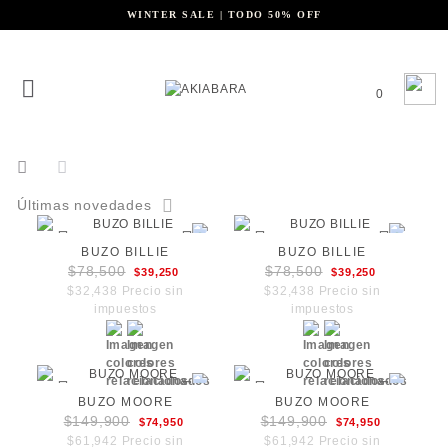
WINTER SALE | TODO 50% OFF
0
Últimas novedades
BUZO BILLIE
BUZO BILLIE
$78,500
$78,500
$39,250
$39,250
$32,438 Precio sin
$32,438 Precio sin
impuestos
impuestos
BUZO MOORE
BUZO MOORE
$149,900
$149,900
$74,950
$74,950
$61,942 Precio sin
$61,942 Precio sin