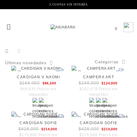
3 CUOTAS SIN INTERÉS
0
Categorías
Últimas novedades
CARDIGAN V NAOMI
CAMPERA ART
$169,000
$248,000
$84,500
$124,000
$69,835 Precio sin
$102,479 Precio sin
impuestos
impuestos
CARDIGAN SOFIE
CARDIGAN SOFIE
$428,000
$428,000
$214,000
$214,000
$176,860 Precio sin
$176,860 Precio sin