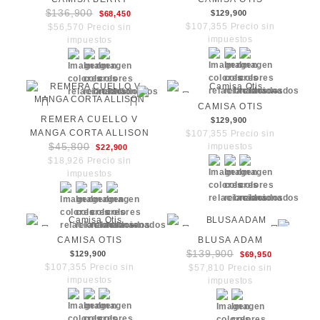
$136,900
$129,900
$68,450
$107,355 Precio sin
$56,570 Precio sin
impuestos
impuestos
CAMISA OTIS
REMERA CUELLO V
$129,900
MANGA CORTA ALLISON
$107,355 Precio sin
$45,800
impuestos
$22,900
$18,926 Precio sin
impuestos
CAMISA OTIS
BLUSA ADAM
$139,900
$129,900
$69,950
$107,355 Precio sin
$57,810 Precio sin
impuestos
impuestos