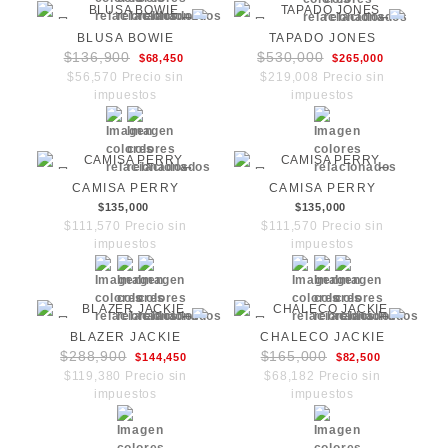
BLUSA BOWIE
TAPADO JONES
$136,900
$530,000
$68,450
$265,000
$56,570 Precio sin
$219,008 Precio sin
impuestos
impuestos
CAMISA PERRY
CAMISA PERRY
$135,000
$135,000
$111,570 Precio sin
$111,570 Precio sin
impuestos
impuestos
BLAZER JACKIE
CHALECO JACKIE
$288,900
$165,000
$144,450
$82,500
$119,380 Precio sin
$68,182 Precio sin
impuestos
impuestos