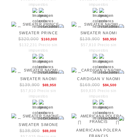
impuestos
impuestos
SWEATER PRINCE
SWEATER NAOMI
$320,000
$139,900
$160,000
$69,950
$132,231 Precio sin
$57,810 Precio sin
impuestos
impuestos
SWEATER NAOMI
CARDIGAN V NAOMI
$139,900
$169,000
$69,950
$84,500
$57,810 Precio sin
$69,835 Precio sin
impuestos
impuestos
SWEATER SIMONE
$138,000
AMERICANA POLERA
$69,000
FRANCIS
$57,025 Precio sin