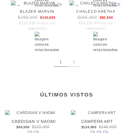
BLAZER MARVIN
CHALECO ARETHA
$290,000
$165,000
$145,000
$82,500
$119,835 Precio sin
$68,182 Precio sin
impuestos
impuestos
1
2
ÚLTIMOS VISTOS
CARDIGAN V NAOMI
CAMPERA ART
$169,000
$248,000
$84,500
$124,000