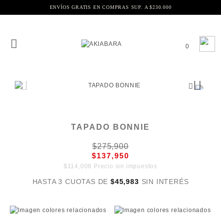
ENVÍOS GRATIS EN COMPRAS SUP. A $230.000
0
TAPADO BONNIE
$275,900
$137,950
$114,008 Precio sin impuestos
HASTA 3 CUOTAS DE
$45,983
SIN INTERÉS