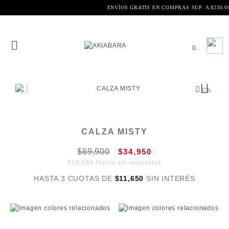
3 CUOTAS SIN INTERÉS
EN
0
CALZA MISTY
$69,900
$34,950
$28,884 Precio sin impuestos
HASTA 3 CUOTAS DE
$11,650
SIN INTERÉS