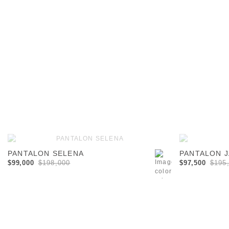
-00
-01
-02
-03
-04
-00
PANTALON SELENA
PANTALON J
$99,000
$198,000
$97,500
$195