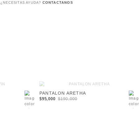
¿NECESITAS AYUDA?
CONTACTANOS
3
-04
-00
-01
-02
-03
-04
PANTALON ARETHA
$95,000
$190,000