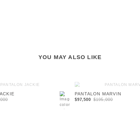
YOU MAY ALSO LIKE
-01
-02
-03
-04
-00
-01
-02
-0
ACKIE
PANTALON MARVIN
,000
$97,500
$195,000