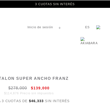
3 CUOTAS SIN INTERÉS
Inicio de sesión
ES
0
TALON SUPER ANCHO FRANZ
$278,000
$139,000
$114,876 Precio sin impuestos
A 3 CUOTAS DE
$46,333
SIN INTERÉS