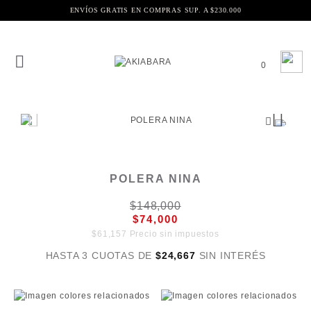
ENVÍOS GRATIS EN COMPRAS SUP. A $230.000
0
POLERA NINA
$148,000
$74,000
$61,157 Precio sin impuestos
HASTA 3 CUOTAS DE
$24,667
SIN INTERÉS