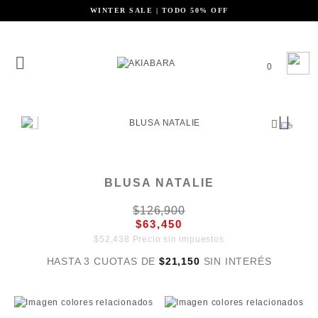
WINTER SALE | TODO 50% OFF
0
BLUSA NATALIE
$126,900
$63,450
$52,438 Precio sin impuestos
HASTA 3 CUOTAS DE
$21,150
SIN INTERÉS